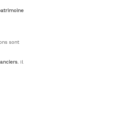
patrimoine
ons sont
nanciers
. Il