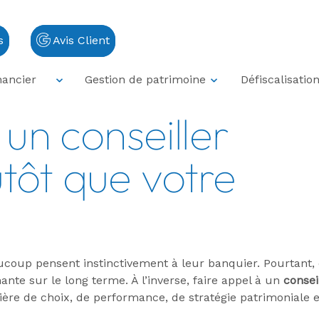
s
Avis Client
isir un conseiller indépendant plutôt que votre banquier 
nancier
Gestion de patrimoine
Défiscalisatio
 un conseiller
tôt que votre
eaucoup pensent instinctivement à leur banquier. Pourtant, 
nte sur le long terme. À l’inverse, faire appel à un
consei
ère de choix, de performance, de stratégie patrimoniale e