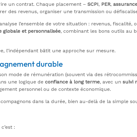
rire un contrat. Chaque placement –
SCPI
,
PER
,
assurance
érer des revenus, organiser une transmission ou défiscalise
alyse l’ensemble de votre situation : revenus, fiscalité, ob
e globale et personnalisée
, combinant les bons outils au 
ée, l’indépendant bâtit une approche sur mesure.
pagnement durable
son mode de rémunération (souvent via des rétrocommiss
 dans une logique de
confiance à long terme
, avec un
suivi 
ngement personnel ou de contexte économique.
ccompagnons dans la durée, bien au-delà de la simple sou
, c’est :