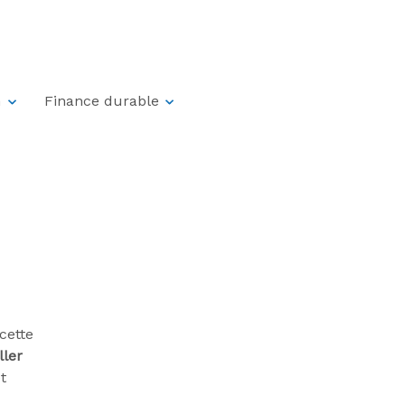
?
n
Finance durable
cette
ller
t