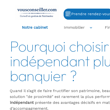
04 82 29 87 73
Prendre rendez-vou
Accueil
Notre cabinet
Pourquoi cho
Notre cabinet
Immobilier
Fi
Pourquoi choisir
indépendant plu
banquier ?
Quand il s’agit de faire fructifier son patrimoine, b
solution "de proximité" est rarement la plus performa
indépendant
présente des avantages décisifs en mati
d’accompagnement.