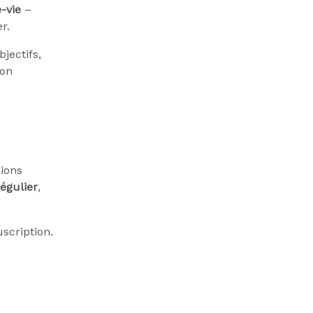
-vie
–
r.
jectifs,
bon
ions
régulier
,
scription.