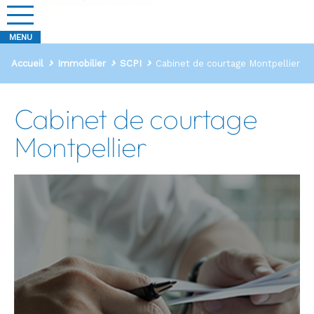
Accueil
Immobilier
SCPI
Cabinet de courtage Montpellier
Cabinet de courtage
Montpellier