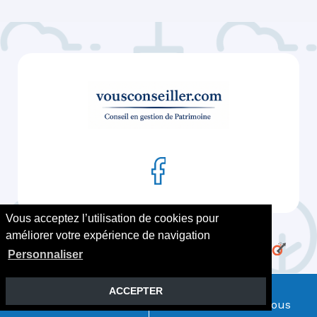
Vous acceptez l’utilisation de cookies pour
Zones desservies
Archives
Actualités
améliorer votre expérience de navigation
Services
Mentions Légales/RGPD
Personnaliser
ACCEPTER
Prendre rendez-vous
04 82 29 87 73